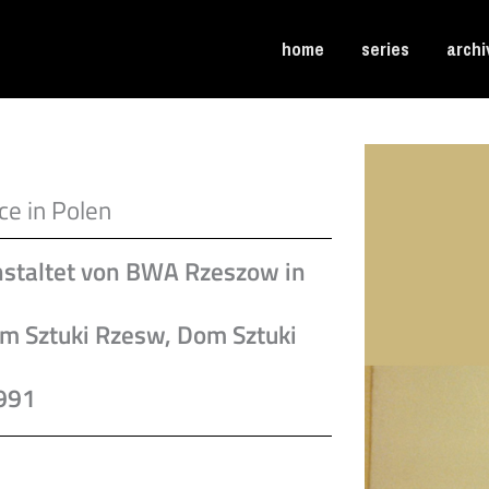
home
series
archi
ce in Polen
nstaltet von BWA Rzeszow in
om Sztuki Rzesw, Dom Sztuki
991