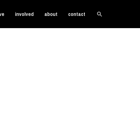
Search
ve
involved
about
contact