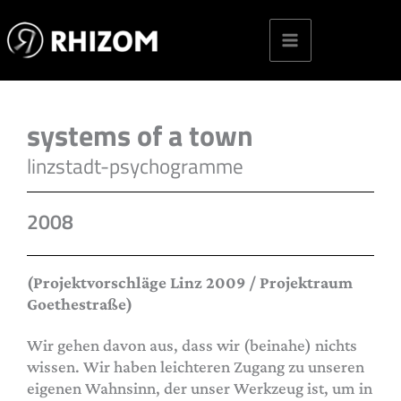
Skip
to
content
systems of a town
linzstadt-psychogramme
2008
(Projektvorschläge Linz 2009 / Projektraum
Goethestraße)
Wir gehen davon aus, dass wir (beinahe) nichts
wissen. Wir haben leichteren Zugang zu unseren
eigenen Wahnsinn, der unser Werkzeug ist, um in