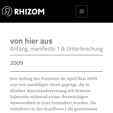
Skip
to
content
von hier aus
Anfang, manifesto 1 & Unterbrechung
2009
Der Anfang des Projektes im April/Mai 2009
war von unzähligen Ideen geprägt, die in
direkter Auseinandersetzung mit Ernesto
Salmerón während seiner dreiwöchigen
Anwesenheit in Graz formuliert wurden. Sie
mündeten in das manifesto 1 als gemeinsam