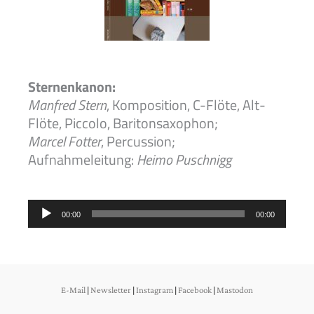
Sternenkanon:
Manfred Stern
, Komposition, C-Flöte, Alt-
Flöte, Piccolo, Baritonsaxophon;
Marcel Fotter
, Percussion;
Aufnahmeleitung:
Heimo Puschnigg
Audio
00:00
00:00
Player
E-Mail
|
Newsletter
|
Instagram
|
Facebook
|
Mastodon