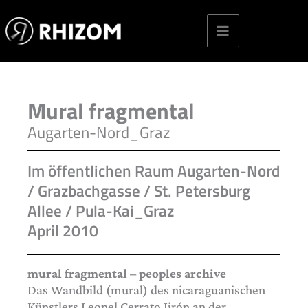
Skip
to
content
Mural fragmental
Augarten-Nord_Graz
Im öffentlichen Raum Augarten-Nord
/ Grazbachgasse / St. Petersburg
Allee / Pula-Kai_Graz
April 2010
mural fragmental – peoples archive
Das Wandbild (mural) des nicaraguanischen
Künstlers Leonel Cerrato Jirón an der