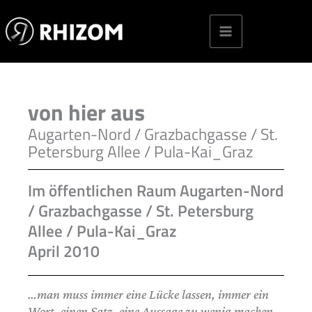
Skip
to
content
von hier aus
Augarten-Nord / Grazbachgasse / St.
Petersburg Allee / Pula-Kai_Graz
Im öffentlichen Raum Augarten-Nord
/ Grazbachgasse / St. Petersburg
Allee / Pula-Kai_Graz
April 2010
…man muss immer eine Lücke lassen, immer ein
Wort, einen Satz, eine Aussage zu wenig machen,