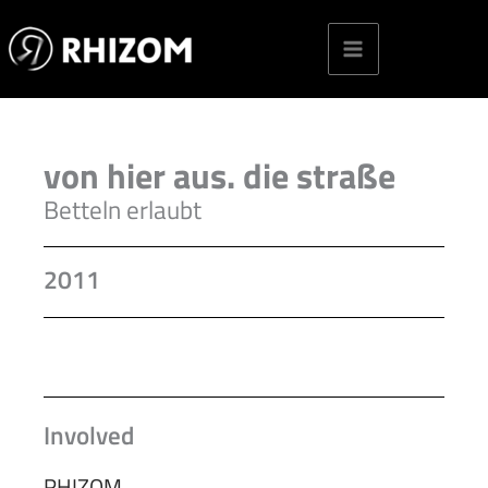
Skip
to
content
von hier aus. die straße
Betteln erlaubt
2011
Involved
RHIZOM