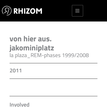
Skip
to
content
von hier aus.
jakominiplatz
la plaza_REM-phases 1999/2008
2011
Involved