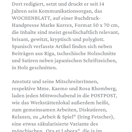
Dort redigiert, setzt und druckt er seit 14
Jahren sein Kommunikationsorgan, das
WOCHENBLATT, auf einer Buchdruck-
Handpresse Marke Korrex, Format 50 x 70 cm,
die Inhalte sind meist gesellschaftlich relevant,
brisant, gewitzt, kryptisch und polyglott.
Spanisch verfasste Artikel finden sich neben
Beiträgen aus Riga, tschechische Holzschnitte
und Satiren neben japanischen Schriftzeichen,
in Holz geschnitten.
Amstutz und seine MitschreiterInnen,
respektive Mme. Kaemo und Rosa Rhomberg,
laden jeden Mittwochabend in die POSTPOST,
wie das Werkstättenlokal außerdem heißt,
zum gemeinsamen Arbeiten, Diskutieren,
Relaxen, zu „Arbeit & Spiel“ (Iring Fetscher),
eine etwas säkularisierte Variante des
mönchischen „Ora et Labora“, die ja im