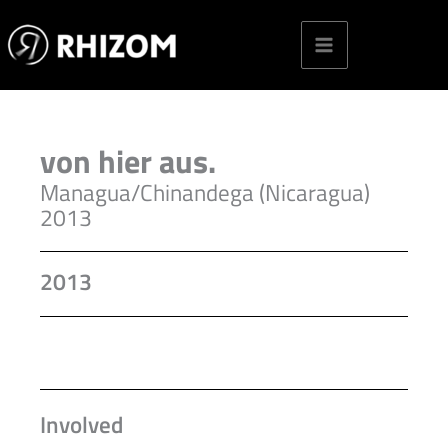
Skip
to
content
von hier aus.
Managua/Chinandega (Nicaragua)
2013
2013
Involved