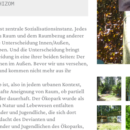
HIZOM
 zentrale Sozialisationsinstanz. Jedes
g zu Raum und dem Raumbezug anderer
e Unterscheidung Innen/Außen,
ben. Und die Unterscheidung bringt
idung in eine ihrer beiden Seiten: Der
nnen im Außen. Bevor wir uns versehen,
 und kommen nicht mehr aus ihr
 ist, also in jedem urbanen Kontext,
afte Aneignung von Raum, ob partiell
oder dauerhaft. Der Ökopark wurde als
h Natur und Lebewesen entfalten
er und Jugendliche, die sich dort
rdacht des Devianten und
inder und Jugendlichen des Ökoparks,