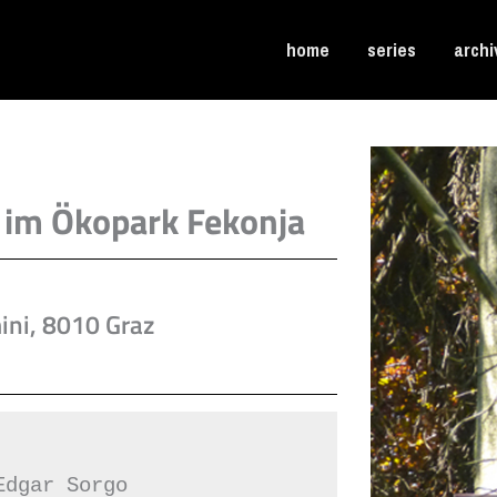
home
series
archi
“ im Ökopark Fekonja
ini, 8010 Graz
Edgar Sorgo 