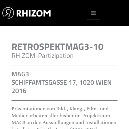
Skip
to
content
RETROSPEKTMAG3-10
RHIZOM-Partizipation
MAG3
SCHIFFAMTSGASSE 17, 1020 WIEN
2016
Präsentationen von Bild-, Klang-, Film- und
Medienarbeiten aller bisher im Projektraum
MAG3 an den Ausstellungen und Installationen