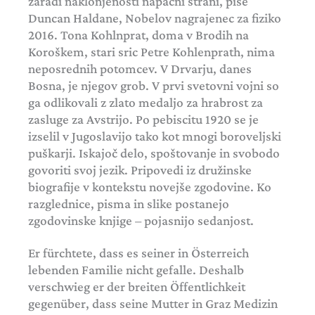
zaradi naklonjenosti napačni strani, piše
Duncan Haldane, Nobelov nagrajenec za fiziko
2016. Tona Kohlnprat, doma v Brodih na
Koroškem, stari sric Petre Kohlenprath, nima
neposrednih potomcev. V Drvarju, danes
Bosna, je njegov grob. V prvi svetovni vojni so
ga odlikovali z zlato medaljo za hrabrost za
zasluge za Avstrijo. Po pebiscitu 1920 se je
izselil v Jugoslavijo tako kot mnogi boroveljski
puškarji. Iskajoč delo, spoštovanje in svobodo
govoriti svoj jezik. Pripovedi iz družinske
biografije v kontekstu novejše zgodovine. Ko
razglednice, pisma in slike postanejo
zgodovinske knjige – pojasnijo sedanjost.
Er fürchtete, dass es seiner in Österreich
lebenden Familie nicht gefalle. Deshalb
verschwieg er der breiten Öffentlichkeit
gegenüber, dass seine Mutter in Graz Medizin