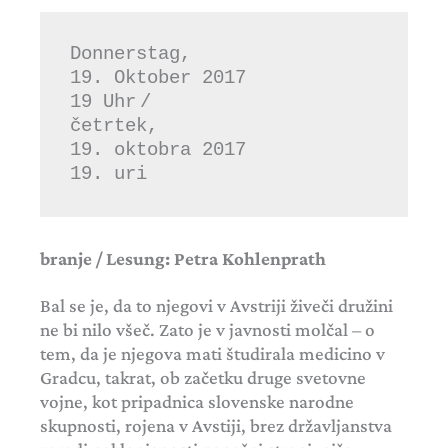
Donnerstag,
19. Oktober 2017
19 Uhr /
četrtek,
19. oktobra 2017
19. uri
branje / Lesung: Petra Kohlenprath
Bal se je, da to njegovi v Avstriji živeči družini
ne bi nilo všeč. Zato je v javnosti molčal – o
tem, da je njegova mati študirala medicino v
Gradcu, takrat, ob začetku druge svetovne
vojne, kot pripadnica slovenske narodne
skupnosti, rojena v Avstiji, brez državljanstva