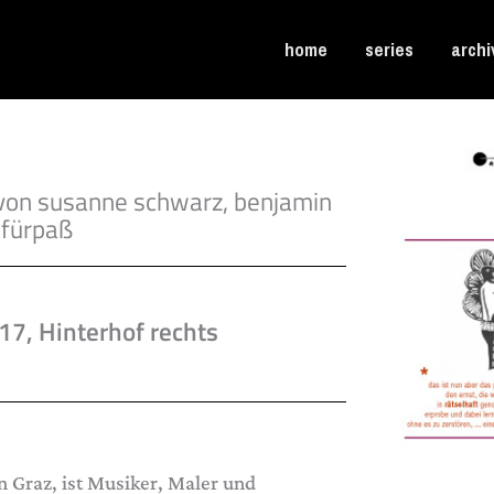
home
series
archi
 von susanne schwarz, benjamin
 fürpaß
17, Hinterhof rechts
in Graz, ist Musiker, Maler und