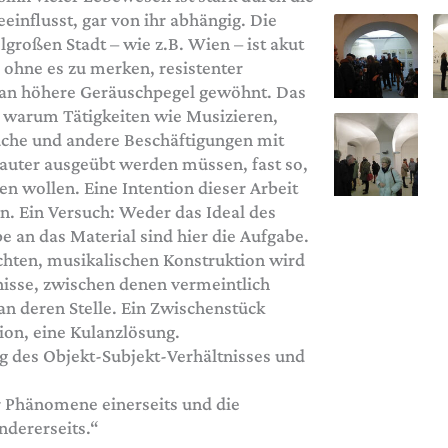
influsst, gar von ihr abhängig. Die
lgroßen Stadt – wie z.B. Wien – ist akut
 ohne es zu merken, resistenter
 an höhere Geräuschpegel gewöhnt. Das
, warum Tätigkeiten wie Musizieren,
che und andere Beschäftigungen mit
auter ausgeübt werden müssen, fast so,
nen wollen. Eine Intention dieser Arbeit
eren. Ein Versuch: Weder das Ideal des
 an das Material sind hier die Aufgabe.
chten, musikalischen Konstruktion wird
tnisse, zwischen denen vermeintlich
an deren Stelle. Ein Zwischenstück
ion, eine Kulanzlösung.
ng des Objekt-Subjekt-Verhältnisses und
r Phänomene einerseits und die
ndererseits.“