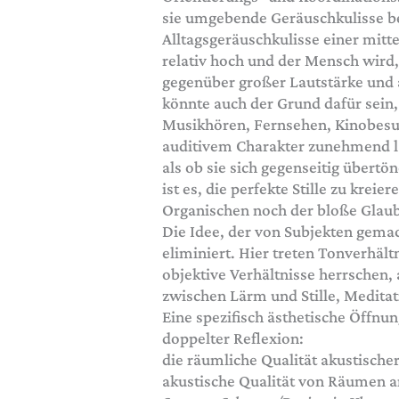
sie umgebende Geräuschkulisse bee
Alltagsgeräuschkulisse einer mitte
relativ hoch und der Mensch wird,
gegenüber großer Lautstärke und
könnte auch der Grund dafür sein
Musikhören, Fernsehen, Kinobesu
auditivem Charakter zunehmend l
als ob sie sich gegenseitig übertö
ist es, die perfekte Stille zu krei
Organischen noch der bloße Glaube
Die Idee, der von Subjekten gema
eliminiert. Hier treten Tonverhäl
objektive Verhältnisse herrschen, 
zwischen Lärm und Stille, Meditat
Eine spezifisch ästhetische Öffnu
doppelter Reflexion:
die räumliche Qualität akustische
akustische Qualität von Räumen a