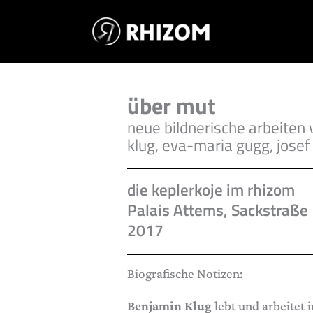
Skip
to
content
über mut
neue bildnerische arbeiten
klug, eva-maria gugg, josef
die keplerkoje im rhizom
Palais Attems, Sackstraße 
2017
Biografische Notizen:
Benjamin Klug
lebt und arbeitet 