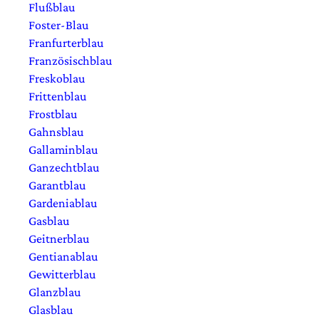
Flußblau
Foster-Blau
Franfurterblau
Französischblau
Freskoblau
Frittenblau
Frostblau
Gahnsblau
Gallaminblau
Ganzechtblau
Garantblau
Gardeniablau
Gasblau
Geitnerblau
Gentianablau
Gewitterblau
Glanzblau
Glasblau