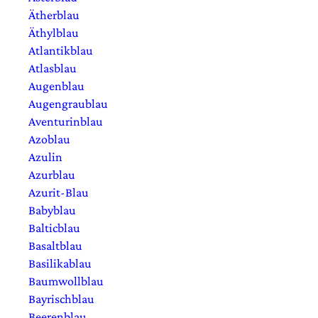
Ätherblau
Äthylblau
Atlantikblau
Atlasblau
Augenblau
Augengraublau
Aventurinblau
Azoblau
Azulin
Azurblau
Azurit-Blau
Babyblau
Balticblau
Basaltblau
Basilikablau
Baumwollblau
Bayrischblau
Beerenblau