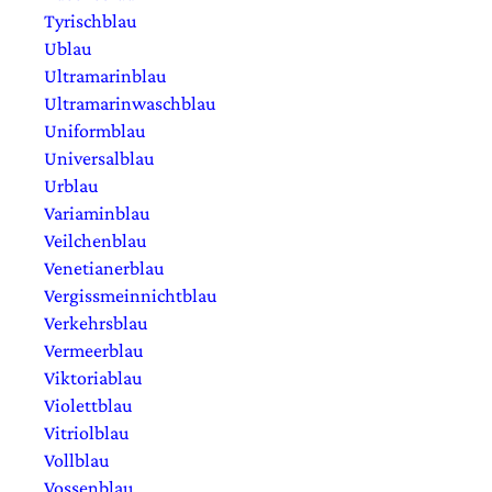
Tyrischblau
Ublau
Ultramarinblau
Ultramarinwaschblau
Uniformblau
Universalblau
Urblau
Variaminblau
Veilchenblau
Venetianerblau
Vergissmeinnichtblau
Verkehrsblau
Vermeerblau
Viktoriablau
Violettblau
Vitriolblau
Vollblau
Vossenblau