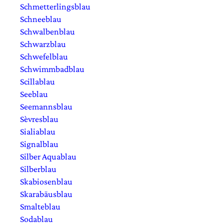
Schmetterlingsblau
Schneeblau
Schwalbenblau
Schwarzblau
Schwefelblau
Schwimmbadblau
Scillablau
Seeblau
Seemannsblau
Sèvresblau
Sialiablau
Signalblau
Silber Aquablau
Silberblau
Skabiosenblau
Skarabäusblau
Smalteblau
Sodablau