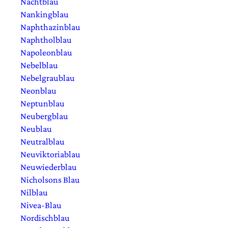
Nachtblau
Nankingblau
Naphthazinblau
Naphtholblau
Napoleonblau
Nebelblau
Nebelgraublau
Neonblau
Neptunblau
Neubergblau
Neublau
Neutralblau
Neuviktoriablau
Neuwiederblau
Nicholsons Blau
Nilblau
Nivea-Blau
Nordischblau