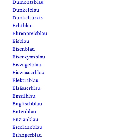
Dumontsblau
Dunkelblau
Dunkeltürkis
Echtblau
Ehrenpreisblau
Eisblau
Eisenblau
Eisencyanblau
Eisvogelblau
Eiswasserblau
Elektrablau
Elsässerblau
Emailblau
Englischblau
Entenblau
Enzianblau
Ercolanoblau
Erlangerblau