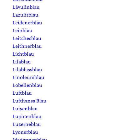
Lävulinblau
Lazulitblau
Leidenerblau
Leinblau
Leitchesblau
Leithnerblau
Lichtblau
Lilablau
Lilablassblau
Linoleumblau
Lobelienblau
Luftblau
Lufthansa Blau
Luisenblau
Lupinenblau
Luzerneblau
Lyonerblau
Madonnenblau