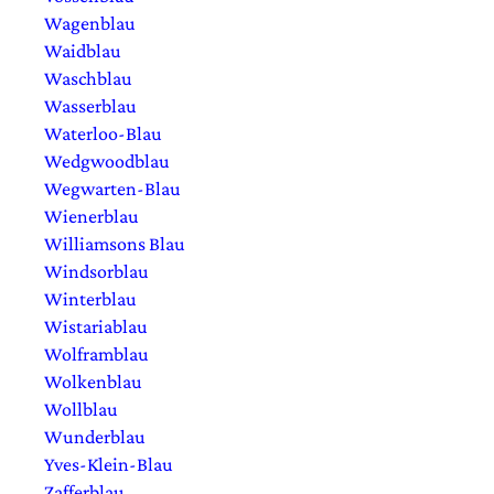
Wagenblau
Waidblau
Waschblau
Wasserblau
Waterloo-Blau
Wedgwoodblau
Wegwarten-Blau
Wienerblau
Williamsons Blau
Windsorblau
Winterblau
Wistariablau
Wolframblau
Wolkenblau
Wollblau
Wunderblau
Yves-Klein-Blau
Zafferblau