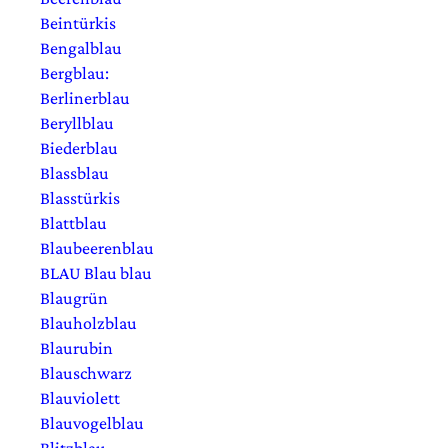
Beintürkis
Bengalblau
Bergblau:
Berlinerblau
Beryllblau
Biederblau
Blassblau
Blasstürkis
Blattblau
Blaubeerenblau
BLAU Blau blau
Blaugrün
Blauholzblau
Blaurubin
Blauschwarz
Blauviolett
Blauvogelblau
Blitzblau