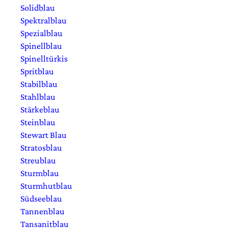
Solidblau
Spektralblau
Spezialblau
Spinellblau
Spinelltürkis
Spritblau
Stabilblau
Stahlblau
Stärkeblau
Steinblau
Stewart Blau
Stratosblau
Streublau
Sturmblau
Sturmhutblau
Südseeblau
Tannenblau
Tansanitblau