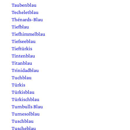
Taubenblau
Techeletblau
Thénards-Blau
Tiefblau
Tiefhimmelblau
Tiefseeblau
Tieftürkis
Tintenblau
Titanblau
Trinidadblau
Tuchblau
Türkis
Türkisblau
Türkischblau
Turnbulls Blau
Turnesolblau
Tuschblau
Tuscheblau