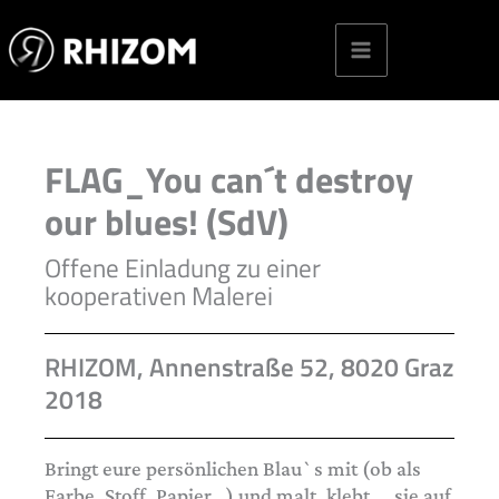
Skip
to
content
FLAG_You can´t destroy
our blues! (SdV)
Offene Einladung zu einer
kooperativen Malerei
RHIZOM, Annenstraße 52, 8020 Graz
2018
Bringt eure persönlichen Blau`s mit (ob als
Farbe, Stoff, Papier…) und malt, klebt,… sie auf