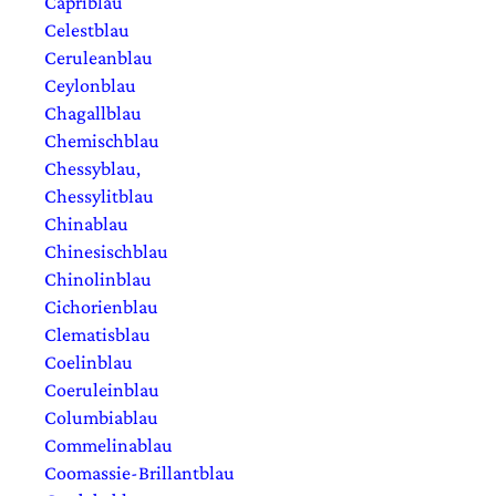
Capriblau
Celestblau
Ceruleanblau
Ceylonblau
Chagallblau
Chemischblau
Chessyblau,
Chessylitblau
Chinablau
Chinesischblau
Chinolinblau
Cichorienblau
Clematisblau
Coelinblau
Coeruleinblau
Columbiablau
Commelinablau
Coomassie-Brillantblau