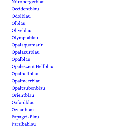
Nürnbergerblau
Occidentblau
Odolblau
Ölblau
Oliveblau
Olympiablau
Opalaquamarin
Opalazurblau
Opalblau
Opaleszent Hellblau
Opalhellblau
Opalmeerblau
Opaltaubenblau
Orientblau
Oxfordblau
Ozeanblau
Papagei-Blau
Paraibablau