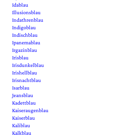
Idablau
Illusionsblau
Indathrenblau
Indigoblau
Indischblau
Ipanemablau
Irgazinblau
Irisblau
Irisdunkelblau
Irishellblau
Irisnachtblau
Isarblau
Jeansblau
Kadettblau
Kaiseraugenblau
Kaiserblau
Kaliblau
Kalkblau