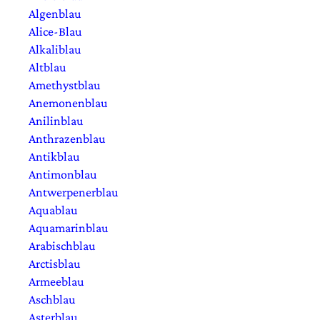
Algenblau
Alice-Blau
Alkaliblau
Altblau
Amethystblau
Anemonenblau
Anilinblau
Anthrazenblau
Antikblau
Antimonblau
Antwerpenerblau
Aquablau
Aquamarinblau
Arabischblau
Arctisblau
Armeeblau
Aschblau
Asterblau