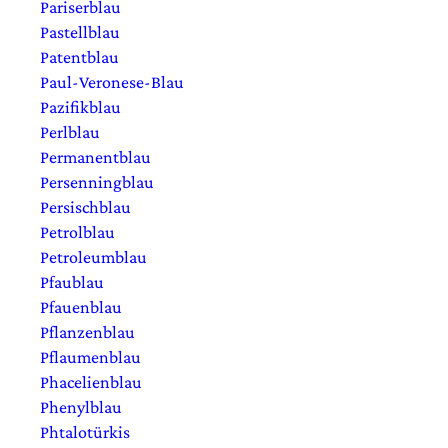
Pariserblau
Pastellblau
Patentblau
Paul-Veronese-Blau
Pazifikblau
Perlblau
Permanentblau
Persenningblau
Persischblau
Petrolblau
Petroleumblau
Pfaublau
Pfauenblau
Pflanzenblau
Pflaumenblau
Phacelienblau
Phenylblau
Phtalotürkis