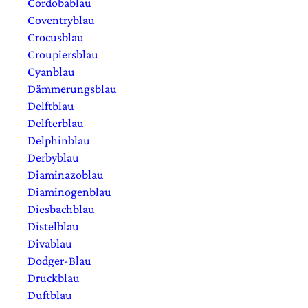
Cordobablau
Coventryblau
Crocusblau
Croupiersblau
Cyanblau
Dämmerungsblau
Delftblau
Delfterblau
Delphinblau
Derbyblau
Diaminazoblau
Diaminogenblau
Diesbachblau
Distelblau
Divablau
Dodger-Blau
Druckblau
Duftblau