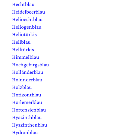
Hechtblau
Heidelbeerblau
Helioechtblau
Heliogenblau
Heliotürkis
Hellblau
Helltürkis
Himmelblau
Hochgebirgsblau
Holländerblau
Holunderblau
Holzblau
Horizontblau
Horlemerblau
Hortensienblau
Hyazinthblau
Hyazinthenblau
Hydronblau