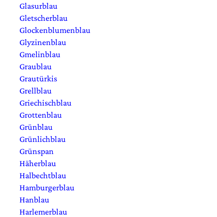
Glasurblau
Gletscherblau
Glockenblumenblau
Glyzinenblau
Gmelinblau
Graublau
Grautürkis
Grellblau
Griechischblau
Grottenblau
Grünblau
Grünlichblau
Grünspan
Häherblau
Halbechtblau
Hamburgerblau
Hanblau
Harlemerblau