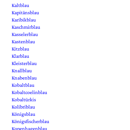
Kaltblau
Kapitänsblau
Karibikblau
Kaschmirblau
Kasselerblau
Kastenblau
Kitzblau
Klarblau
Kleisterblau
Knallblau
Knabenblau
Kobaltblau
Kobaltcoelinblau
Kobaltürkis
Kolibriblau
Königsblau
Königsfischerblau
Kopenhagenblau