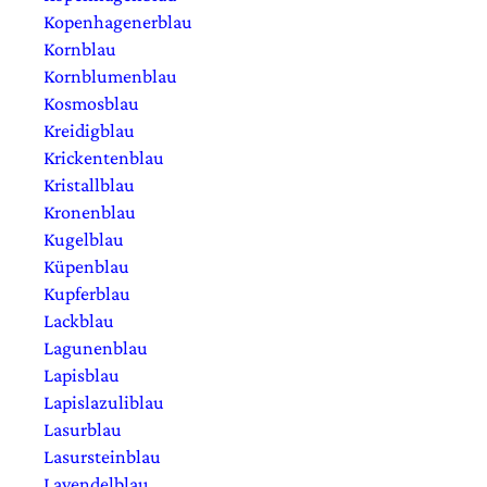
Kopenhagenerblau
Kornblau
Kornblumenblau
Kosmosblau
Kreidigblau
Krickentenblau
Kristallblau
Kronenblau
Kugelblau
Küpenblau
Kupferblau
Lackblau
Lagunenblau
Lapisblau
Lapislazuliblau
Lasurblau
Lasursteinblau
Lavendelblau