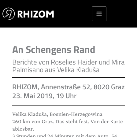
Skip
to
content
An Schengens Rand
Berichte von Roselies ­Haider und Mira
Palmisano aus Velika Kladuša
RHIZOM, Annenstraße 52, 8020 Graz
23. Mai 2019, 19 Uhr
Velika Kladuša, Bosnien-Herzegowina
260 km von Graz. Das steht fest. Von der Karte
ablesbar.
3 Stunden und 24 Minuten mit dem Auto. 54