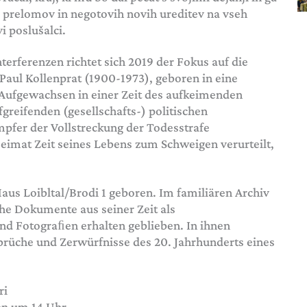
su prelomov in negotovih novih ureditev na vseh
 poslušalci.
terferenzen richtet sich 2019 der Fokus auf die
aul Kollenprat (1900-1973), geboren in eine
Aufgewachsen in einer Zeit des aufkeimenden
greifenden (gesellschafts-) politischen
fer der Vollstreckung der Todesstrafe
eimat Zeit seines Lebens zum Schweigen verurteilt,
aus Loibltal/Brodi 1 geboren. Im familiären Archiv
e Dokumente aus seiner Zeit als
d Fotograﬁen erhalten geblieben. In ihnen
mbrüche und Zerwürfnisse des 20. Jahrhunderts eines
uri
inn um 14 Uhr