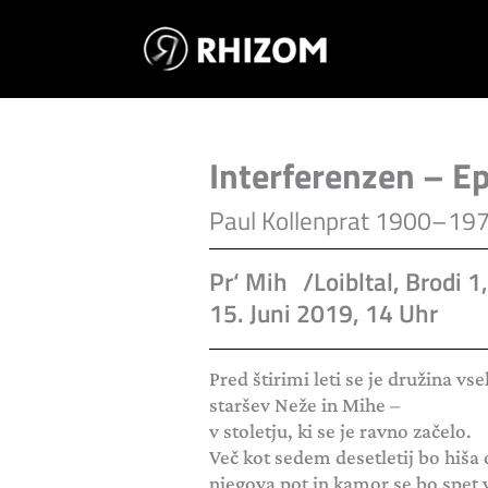
Skip
to
content
Interferenzen – E
Paul Kollenprat 1900–19
Pr‘ Mih /Loibltal, Brodi 
15. Juni 2019, 14 Uhr
Pred štirimi leti se je družina vse
staršev Neže in Mihe –
v stoletju, ki se je ravno začelo.
Več kot sedem desetletij bo hiša 
njegova pot in kamor se bo spet vr