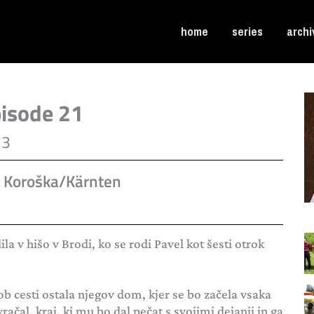
home
series
archi
pisode 21
73
1, Koroška/Kärnten
lila v hišo v Brodi, ko se rodi Pavel kot šesti otrok
ob cesti ostala njegov dom, kjer se bo začela vsaka
ačal, kraj, ki mu bo dal pečat s svojimi dejanji in ga