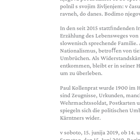
polnil s svojim življenjem: v ča
ravneh, do danes. Bodimo njegovi
In den seit 2015 stattﬁndenden In
Erzählung des Lebensweges von P
slowenisch sprechende Familie. 
Nationalismus, betroﬀen von tief
Umbrüchen. Als Widerstandskämp
entkommen, bleibt er in seiner H
um zu überleben.
Paul Kollenprat wurde 1900 im H
sind Zeugnisse, Urkunden, manch
Wehrmachtssoldat, Postkarten un
spiegeln sich die politischen U
Kärntners wider.
v soboto, 15. junija 2019, ob 14. 
Samstag, den 15. Juni 2019, Beg