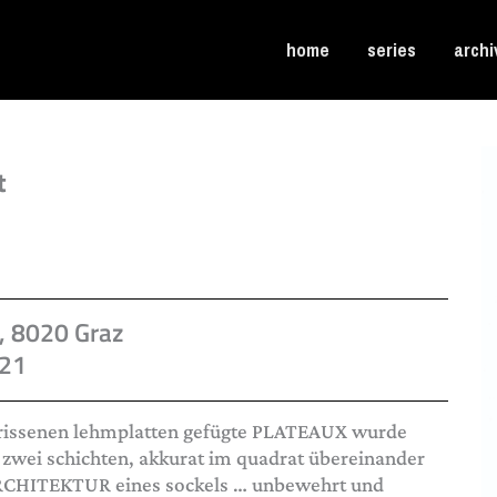
home
series
archi
t
 8020 Graz
021
erissenen lehmplatten gefügte PLATEAUX wurde
zwei schichten, akkurat im quadrat übereinander
RCHITEKTUR eines sockels … unbewehrt und