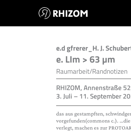
Skip
to
content
e.d gfrerer_H. J. Schuber
e. LIm > 63 µm
Raumarbeit/Randnotizen
RHIZOM, Annenstraße 52,
3. Juli – 11. September 2
das aus gestampften, schwindg
vorgefunden(commons c.). …die 
verlegt, machen es zur PROTOA