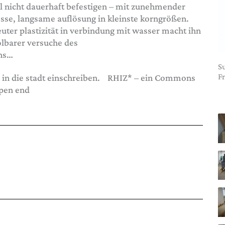
al nicht dauerhaft befestigen – mit zunehmender
esse, langsame auflösung in kleinste korngrößen.
er plastizität in verbindung mit wasser macht ihn
arer versuche des
ns…
Su
F
h in die stadt einschreiben. RHIZ* – ein Commons
open end