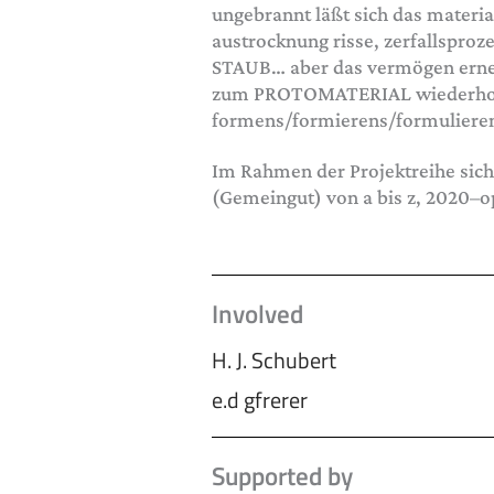
ungebrannt läßt sich das materi
austrocknung risse, zerfallsproz
STAUB… aber das vermögen erneut
zum PROTOMATERIAL wiederholb
formens/formierens/formuliere
Im Rahmen der Projektreihe sic
(Gemeingut) von a bis z, 2020–
Involved
H. J. Schubert
e.d gfrerer
Supported by