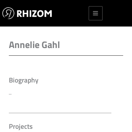
Skip
to
content
Annelie Gahl
Biography
–
Projects