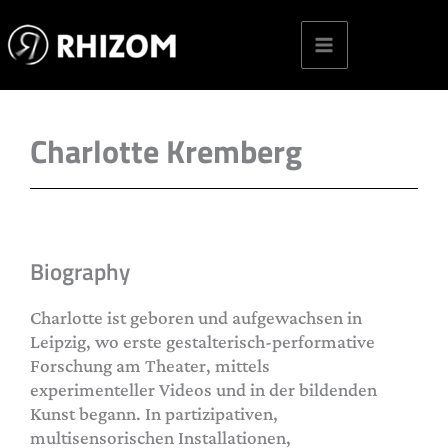
Skip
to
content
Charlotte Kremberg
Biography
Charlotte ist geboren und aufgewachsen in
Leipzig, wo erste gestalterisch-performative
Forschung am Theater, mittels
experimenteller Videos und in der bildenden
Kunst begann. In partizipativen,
multisensorischen Installationen,