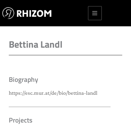
Skip
to
content
Bettina Landl
Biography
https://esc.mur.at/de/bio/bettina-landl
Projects